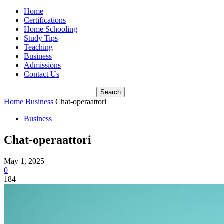
Home
Certifications
Home Schooling
Study Tips
Teaching
Business
Admissions
Contact Us
Home
Business
Chat-operaattori
Business
Chat-operaattori
May 1, 2025
0
184