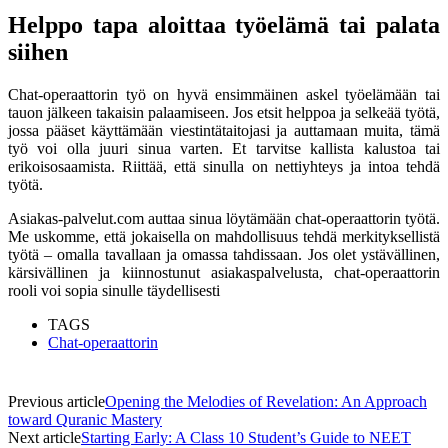
Helppo tapa aloittaa työelämä tai palata
siihen
Chat-operaattorin työ on hyvä ensimmäinen askel työelämään tai
tauon jälkeen takaisin palaamiseen. Jos etsit helppoa ja selkeää työtä,
jossa pääset käyttämään viestintätaitojasi ja auttamaan muita, tämä
työ voi olla juuri sinua varten. Et tarvitse kallista kalustoa tai
erikoisosaamista. Riittää, että sinulla on nettiyhteys ja intoa tehdä
työtä.
Asiakas-palvelut.com auttaa sinua löytämään chat-operaattorin työtä.
Me uskomme, että jokaisella on mahdollisuus tehdä merkityksellistä
työtä – omalla tavallaan ja omassa tahdissaan. Jos olet ystävällinen,
kärsivällinen ja kiinnostunut asiakaspalvelusta, chat-operaattorin
rooli voi sopia sinulle täydellisesti
TAGS
Chat-operaattorin
Previous article
Opening the Melodies of Revelation: An Approach
toward Quranic Mastery
Next article
Starting Early: A Class 10 Student’s Guide to NEET