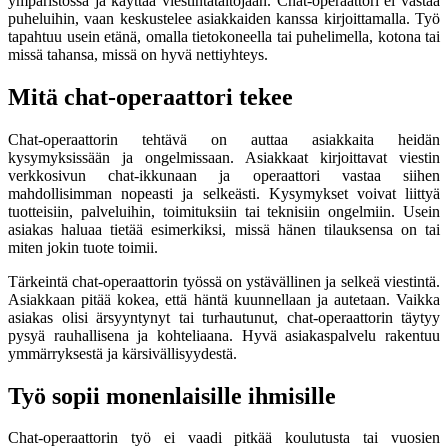
ympäristössä ja käyttää viestintätaitojaan. Chat-operaattori ei vastaa
puheluihin, vaan keskustelee asiakkaiden kanssa kirjoittamalla. Työ
tapahtuu usein etänä, omalla tietokoneella tai puhelimella, kotona tai
missä tahansa, missä on hyvä nettiyhteys.
Mitä chat-operaattori tekee
Chat-operaattorin tehtävä on auttaa asiakkaita heidän
kysymyksissään ja ongelmissaan. Asiakkaat kirjoittavat viestin
verkkosivun chat-ikkunaan ja operaattori vastaa siihen
mahdollisimman nopeasti ja selkeästi. Kysymykset voivat liittyä
tuotteisiin, palveluihin, toimituksiin tai teknisiin ongelmiin. Usein
asiakas haluaa tietää esimerkiksi, missä hänen tilauksensa on tai
miten jokin tuote toimii.
Tärkeintä chat-operaattorin työssä on ystävällinen ja selkeä viestintä.
Asiakkaan pitää kokea, että häntä kuunnellaan ja autetaan. Vaikka
asiakas olisi ärsyyntynyt tai turhautunut, chat-operaattorin täytyy
pysyä rauhallisena ja kohteliaana. Hyvä asiakaspalvelu rakentuu
ymmärryksestä ja kärsivällisyydestä.
Työ sopii monenlaisille ihmisille
Chat-operaattorin työ ei vaadi pitkää koulutusta tai vuosien