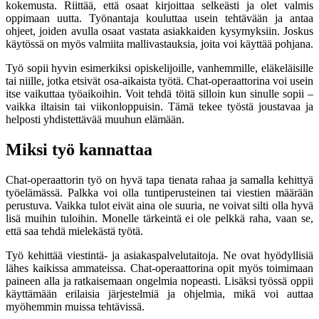
kokemusta. Riittää, että osaat kirjoittaa selkeästi ja olet valmis
oppimaan uutta. Työnantaja kouluttaa usein tehtävään ja antaa
ohjeet, joiden avulla osaat vastata asiakkaiden kysymyksiin. Joskus
käytössä on myös valmiita mallivastauksia, joita voi käyttää pohjana.
Työ sopii hyvin esimerkiksi opiskelijoille, vanhemmille, eläkeläisille
tai niille, jotka etsivät osa-aikaista työtä. Chat-operaattorina voi usein
itse vaikuttaa työaikoihin. Voit tehdä töitä silloin kun sinulle sopii –
vaikka iltaisin tai viikonloppuisin. Tämä tekee työstä joustavaa ja
helposti yhdistettävää muuhun elämään.
Miksi työ kannattaa
Chat-operaattorin työ on hyvä tapa tienata rahaa ja samalla kehittyä
työelämässä. Palkka voi olla tuntiperusteinen tai viestien määrään
perustuva. Vaikka tulot eivät aina ole suuria, ne voivat silti olla hyvä
lisä muihin tuloihin. Monelle tärkeintä ei ole pelkkä raha, vaan se,
että saa tehdä mielekästä työtä.
Työ kehittää viestintä- ja asiakaspalvelutaitoja. Ne ovat hyödyllisiä
lähes kaikissa ammateissa. Chat-operaattorina opit myös toimimaan
paineen alla ja ratkaisemaan ongelmia nopeasti. Lisäksi työssä oppii
käyttämään erilaisia järjestelmiä ja ohjelmia, mikä voi auttaa
myöhemmin muissa tehtävissä.